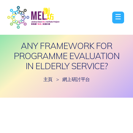
☰
ANY FRAMEWORK FOR
PROGRAMME EVALUATION
IN ELDERLY SERVICE?
主頁
>
網上研討平台