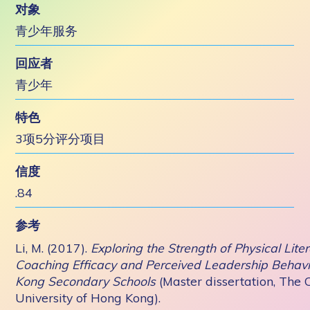
对象
青少年服务
回应者
青少年
特色
3项5分评分项目
信度
.84
参考
Li, M. (2017).
Exploring the Strength of Physical Lite
Coaching Efficacy and Perceived Leadership Behavi
Kong Secondary Schools
(Master dissertation, The 
University of Hong Kong).