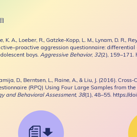
目
, K. A., Loeber, R., Gatzke-Kopp, L. M., Lynam, D. R., Rey
ctive–proactive aggression questionnaire: differential 
adolescent boys.
Aggressive Behavior
,
32
(2), 159–171. 
mija, D., Berntsen, L., Raine, A., & Liu, J. (2016). Cros
stionnaire (RPQ) Using Four Large Samples from the
gy and Behavioral Assessment
,
38
(1), 48–55. https:/