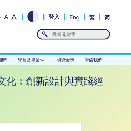
A
A
登入
Eng
繁
简
A
課程
學員及畢業生
國際會議
聯絡我們
文化：創新設計與實踐經