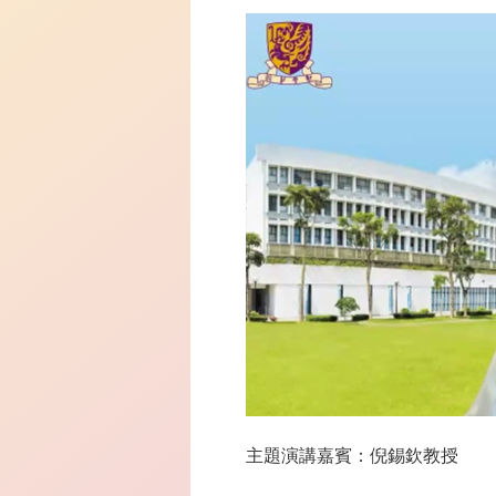
主題演講嘉賓：倪錫欽教授