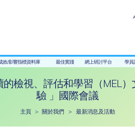
成效/影響指標資料庫
最佳實踐
網上研討平台
學員
續的檢視、評估和學習（MEL）
驗 」國際會議
主頁
>
關於我們
>
最新消息及活動