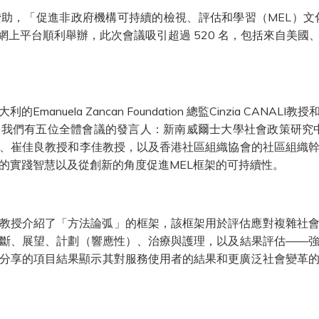
助，「促進非政府機構可持續的檢視、評估和學習（MEL）文
3 日透過網上平台順利舉辦，此次會議吸引超過 520 名，包括來自
anuela Zancan Foundation 總監Cinzia CAN
們有五位全體會議的發言人：新南威爾士大學社會政策研究中心的
、崔佳良教授和李佳教授，以及香港社區組織協會的社區組織
的實踐智慧以及從創新的角度促進MEL框架的可持續性。
ANALI 教授介紹了「方法論弧」的框架，該框架用於評估應對複雜
斷、展望、計劃（響應性）、治療與護理，以及結果評估——
 教授分享的項目結果顯示其對服務使用者的結果和更廣泛社會變革