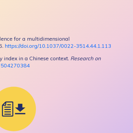
idence for a multidimensional
6.
https://doi.org/10.1037/0022-3514.44.1.113
ity index in a Chinese context.
Research on
731504270384