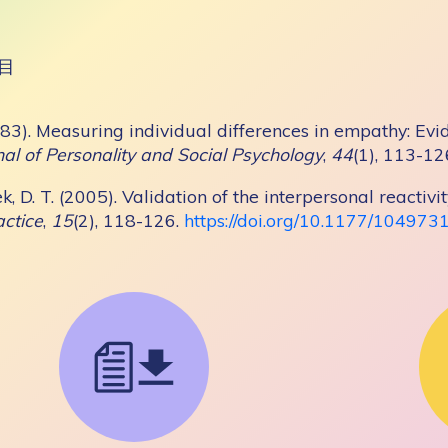
目
983). Measuring individual differences in empathy: Ev
nal of Personality and Social Psychology
,
44
(1), 113-12
ek, D. T. (2005). Validation of the interpersonal reactiv
actice
,
15
(2), 118-126.
https://doi.org/10.1177/1049