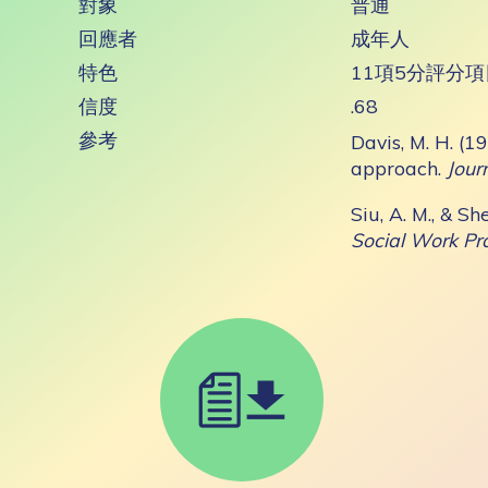
對象
普通
回應者
成年人
特色
11項5分評分項
信度
.68
參考
Davis, M. H. (1
approach.
Jour
Siu, A. M., & Sh
Social Work Pr