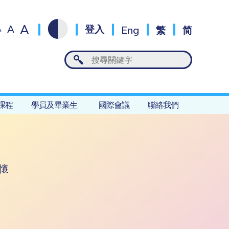
A
A
登入
Eng
繁
简
A
課程
學員及畢業生
國際會議
聯絡我們
懷