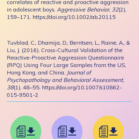
correlates of reactive and proactive aggression
in adolescent boys.
Aggressive Behavior
,
32
(2),
159–171. https://doi.org/10.1002/ab.20115
Tuvblad, C., Dhamija, D., Berntsen, L., Raine, A., &
Liu, J. (2016). Cross-Cultural Validation of the
Reactive-Proactive Aggression Questionnaire
(RPQ) Using Four Large Samples from the US,
Hong Kong, and China.
Journal of
Psychopathology and Behavioral Assessment
,
38
(1), 48–55. https://doi.org/10.1007/s10862-
015-9501-2