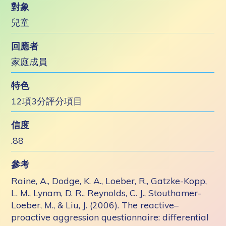
對象
兒童
回應者
家庭成員
特色
12項3分評分項目
信度
.88
參考
Raine, A., Dodge, K. A., Loeber, R., Gatzke-Kopp,
L. M., Lynam, D. R., Reynolds, C. J., Stouthamer-
Loeber, M., & Liu, J. (2006). The reactive–
proactive aggression questionnaire: differential