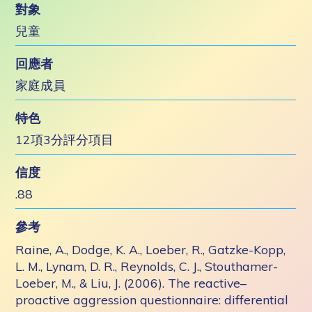
對象
兒童
回應者
家庭成員
特色
12項3分評分項目
信度
.88
參考
Raine, A., Dodge, K. A., Loeber, R., Gatzke-Kopp,
L. M., Lynam, D. R., Reynolds, C. J., Stouthamer-
Loeber, M., & Liu, J. (2006). The reactive–
proactive aggression questionnaire: differential