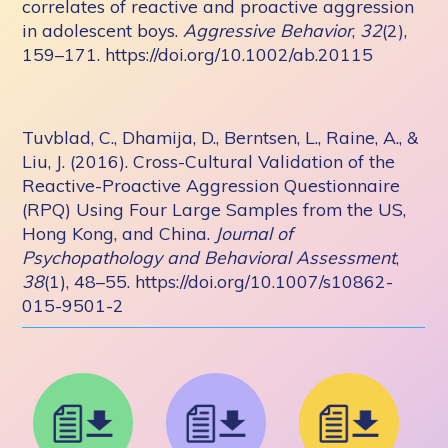
correlates of reactive and proactive aggression
in adolescent boys.
Aggressive Behavior
,
32
(2),
159–171. https://doi.org/10.1002/ab.20115
Tuvblad, C., Dhamija, D., Berntsen, L., Raine, A., &
Liu, J. (2016). Cross-Cultural Validation of the
Reactive-Proactive Aggression Questionnaire
(RPQ) Using Four Large Samples from the US,
Hong Kong, and China.
Journal of
Psychopathology and Behavioral Assessment
,
38
(1), 48–55. https://doi.org/10.1007/s10862-
015-9501-2