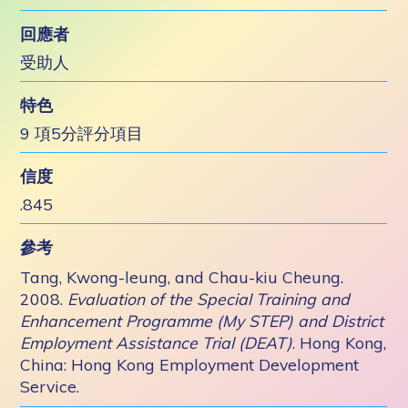
回應者
受助人
特色
9 項5分評分項目
信度
.845
參考
Tang, Kwong-leung, and Chau-kiu Cheung.
2008.
Evaluation of the Special Training and
Enhancement Programme (My STEP) and District
Employment Assistance Trial (DEAT)
. Hong Kong,
China: Hong Kong Employment Development
Service.