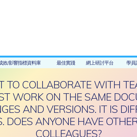
成效/影響指標資料庫
最佳實踐
網上研討平台
學員
ULT TO COLLABORATE WITH 
UST WORK ON THE SAME DOC
ES AND VERSIONS. IT IS DIF
S. DOES ANYONE HAVE OTHE
COLLEAGUES?