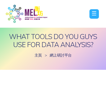
☰
WHAT TOOLS DO YOU GUYS
USE FOR DATA ANALYSIS?
主頁
>
網上研討平台