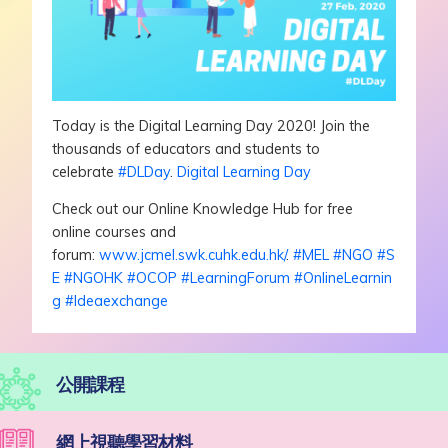
Today is the Digital Learning Day 2020! Join the
thousands of educators and students to
celebrate
#
DLDay
.
Digital Learning Day
Check out our Online Knowledge Hub for free
online courses and
forum:
www.jcmel.swk.cuhk.edu.hk/
.
#
MEL
#
NGO
#
S
E
#
NGOHK
#
OCOP
#
LearningForum
#
OnlineLearnin
g
#
Ideaexchange
公開課程
網上視聽學習材料