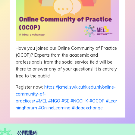
Have you joined our Online Community of Practice
(OCOP)? Experts from the academic and
professionals from the social service field will be
there to answer any of your questions! It is entirely
free to the public!
Register now:
https://jcmel.swk.cuhk.edu.hk/online-
community-of-
practices/
#
MEL
#
NGO
#
SE
#
NGOHK
#
OCOP
#
Lear
ningForum
#
OnlineLearning
#
Ideaexchange
公開課程