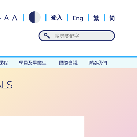
A
A
登入
Eng
繁
简
A
課程
學員及畢業生
國際會議
聯絡我們
ALS