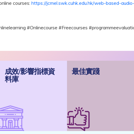
online courses:
https://jcmel.swk.cuhk.edu.hk/web-based-audio-v
elearning #Onlinecourse #Freecourses #programmeevaluati
成效/影響指標資
最佳實踐
料庫