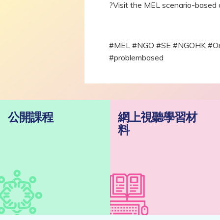
?Visit the MEL scenario-based 
#MEL #NGO #SE #NGOHK #Onlin
#problembased
公開課程
網上視聽學習材
料