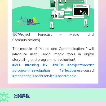
[
Project Forecast – Media and
Communications]
The module of “Media and Communications” will
introduce useful social media tools in digital
storytelling and programme evaluation!
#MEL
#training
#SE
#NGOs
#projectforecast
#programmeevaluation
#effectiveness
-based
#monitoring
#socialservice
#socialmedia
公開課程