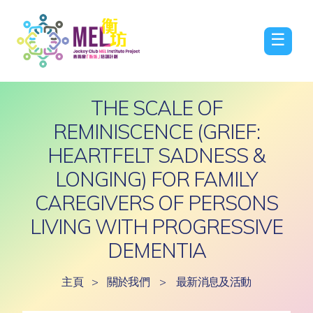
☰
THE SCALE OF
REMINISCENCE (GRIEF:
HEARTFELT SADNESS &
LONGING) FOR FAMILY
CAREGIVERS OF PERSONS
LIVING WITH PROGRESSIVE
DEMENTIA
主頁
>
關於我們
>
最新消息及活動