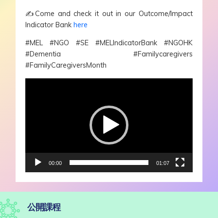
✍️
Come and check it out in our Outcome/Impact
Indicator Bank
here
#MEL #NGO #SE #MELIndicatorBank #NGOHK
#Dementia #Familycaregivers
#FamilyCaregiversMonth
視
訊
播
放
器
00:00
01:07
公開課程