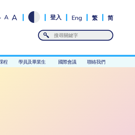
A
A
登入
Eng
繁
简
A
課程
學員及畢業生
國際會議
聯絡我們