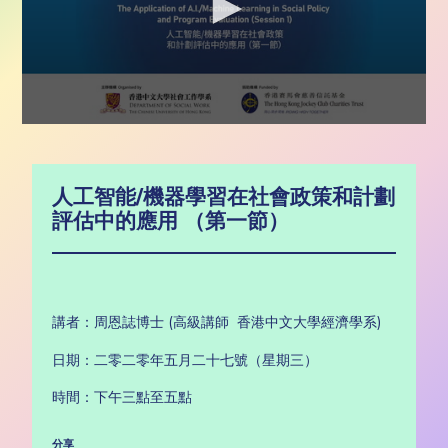
0
seconds
of
14
人工智能/機器學習在社會政策和計劃
minutes,
23
評估中的應用 （第一節）
seconds
講者：周恩誌博士 (高級講師 香港中文大學經濟學系)
日期：二零二零年五月二十七號（星期三）
時間：下午三點至五點
分享