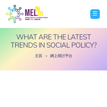
☰
WHAT ARE THE LATEST
TRENDS IN SOCIAL POLICY?
主頁
>
網上研討平台