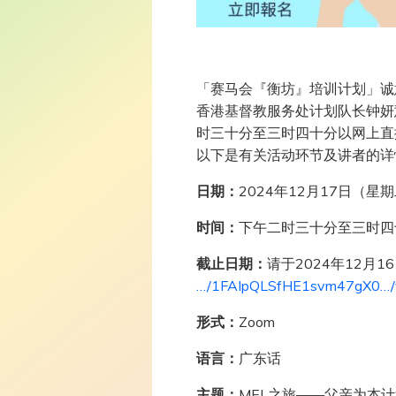
「赛马会『衡坊』培训计划」诚
香港基督教服务处计划队长钟妍慧
时三十分至三时四十分以网上直
以下是有关活动环节及讲者的详
日期：
2024年12月17日（星
时间：
下午二时三十分至三时四
截止日期：
请于2024年12月
…/1FAIpQLSfHE1svm47gX0…/
形式：
Zoom
语言：
广东话
主题：
MEL之旅——父亲为本