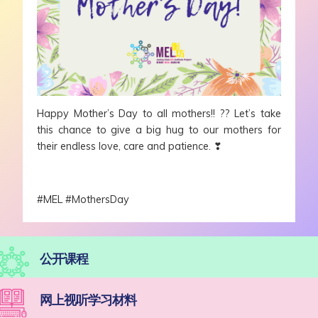
Happy Mother’s Day to all mothers!! ??‍ Let’s take
this chance to give a big hug to our mothers for
their endless love, care and patience. ❣
#MEL #MothersDay
公开课程
网上视听学习材料