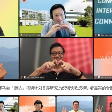
赛马会「衡坊」培训计划首席研究员倪锡钦教授和讲者嘉宾的合