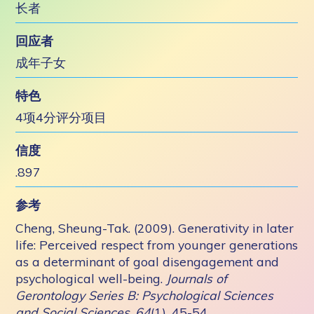
长者
回应者
成年子女
特色
4项4分评分项目
信度
.897
参考
Cheng, Sheung-Tak. (2009). Generativity in later
life: Perceived respect from younger generations
as a determinant of goal disengagement and
psychological well-being.
Journals of
Gerontology Series B: Psychological Sciences
and Social Sciences
,
64
(1), 45-54.