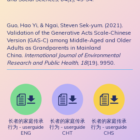
Guo, Hao Yi, & Ngai, Steven Sek-yum. (2021).
Validation of the Generative Acts Scale-Chinese
Version (GAS-C) among Middle-Aged and Older
Adults as Grandparents in Mainland
China.
International Journal of Environmental
Research and Public Health
,
18
(19), 9950.
长者的家庭传承
长者的家庭传承
长者的家庭传承
行为 - userguide
行为 - userguide
行为 - userguide
ENG
CHT
CHS