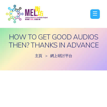
☰
HOW TO GET GOOD AUDIOS
THEN? THANKS IN ADVANCE
主頁
>
網上研討平台