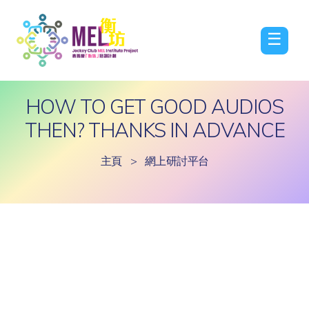
☰
HOW TO GET GOOD AUDIOS
THEN? THANKS IN ADVANCE
主頁
>
網上研討平台