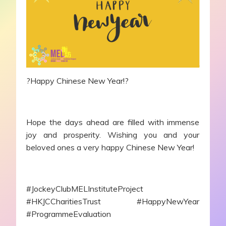
?Happy Chinese New Year!?
Hope the days ahead are filled with immense
joy and prosperity. Wishing you and your
beloved ones a very happy Chinese New Year!
#JockeyClubMELInstituteProject
#HKJCCharitiesTrust #HappyNewYear
#ProgrammeEvaluation