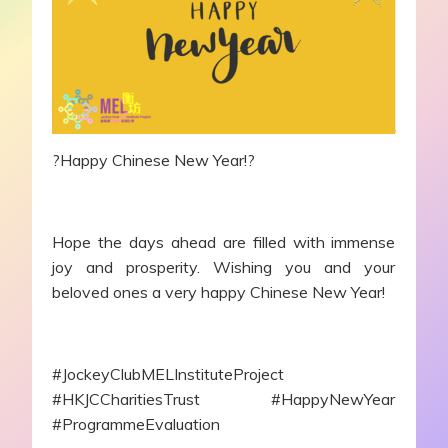
?Happy Chinese New Year!?
Hope the days ahead are filled with immense
joy and prosperity. Wishing you and your
beloved ones a very happy Chinese New Year!
#JockeyClubMELInstituteProject
#HKJCCharitiesTrust #HappyNewYear
#ProgrammeEvaluation