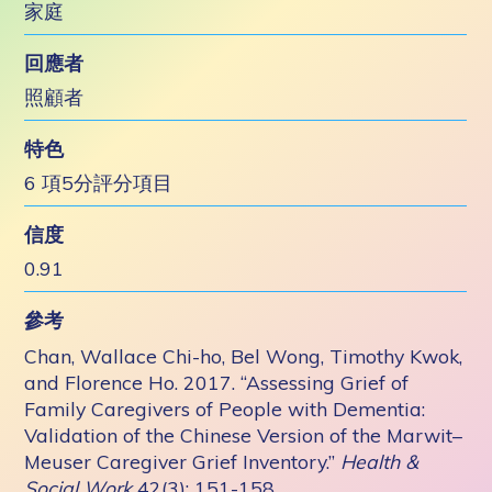
家庭
回應者
照顧者
特色
6 項5分評分項目
信度
0.91
參考
Chan, Wallace Chi-ho, Bel Wong, Timothy Kwok,
and Florence Ho. 2017. “Assessing Grief of
Family Caregivers of People with Dementia:
Validation of the Chinese Version of the Marwit–
Meuser Caregiver Grief Inventory.”
Health &
Social Work
42(3): 151-158.