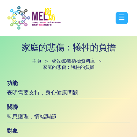
☰
家庭的悲傷：犧牲的負擔
主頁
>
成效/影響指標資料庫
>
家庭的悲傷：犧牲的負擔
功能
表明需要支持，身心健康問題
關聯
暫息護理，情緒調節
對象