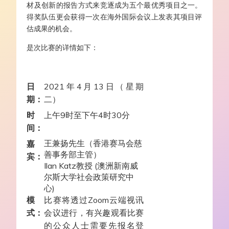
材及创新的报告方式来竞逐成为五个最优秀项目之一。
得奖队伍更会获得一次在海外国际会议上发表其项目评
估成果的机会。
是次比赛的详情如下：
日
2021年4月13日（星期
期：
二）
时
上午9时至下午4时30分
间：
王兼扬先生（香港赛马会慈
嘉
善事务部主管）
宾：
Ilan Katz教授 (澳洲新南威
尔斯大学社会政策研究中
心)
模
比赛将透过Zoom云端视讯
式：
会议进行，有兴趣观看比赛
的公众人士需要先报名登