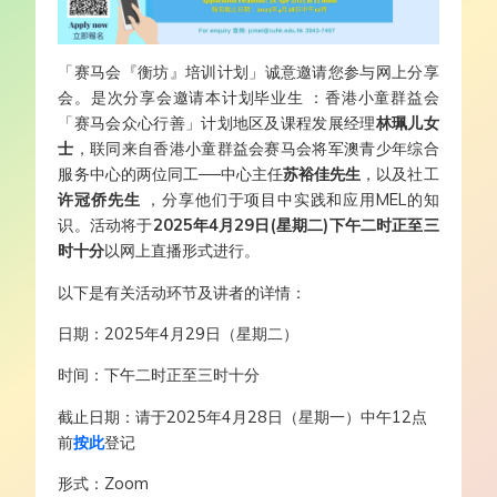
「
赛马会
『
衡坊
』
培训计划
」
诚意邀请您参与网上分享
会
。
是次分享会邀请本计划毕业生
：
香港小童群益会
「
赛马会众心行善
」
计划
地区及课程发展经理
林珮儿女
士
，
联同
来自
香港小童群益会赛马会将军澳青少年综合
服务中心的两位同工
──
中心主任
苏裕佳先生
，以及社工
许冠侨先生
，
分享他们于项目中实践和应用
MEL
的知
识
。
活动将于
2025
年
4
月
29
日
(
星期二
)
下午二时正至三
时十分
以网上直播形式进行
。
以下是有关活动环节及讲者的详情
：
日期
：
2025
年
4
月
29
日（星期二
）
时间
：
下午二时正至三时十分
截止日期
：
请于202
5
年
4
月
28
日（星期一
）
中午12点
前
按此
登记
形式
：Zoom