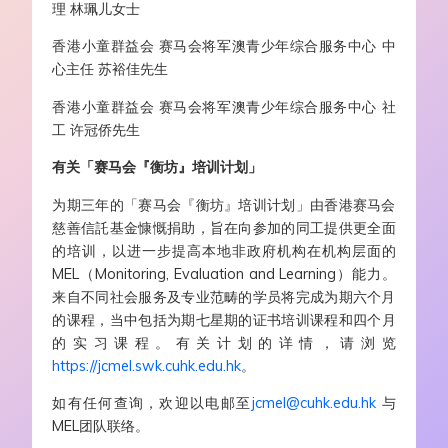
理 林珮儿女士
香港小童群益会 赛马会将军澳青少年综合服务中心 中
心主任 苏裕佳先生
香港小童群益会 赛马会将军澳青少年综合服务中心 社
工 许冠侨先生
有关「赛马会『衡坊』培训计划
」
为期三年的「赛马会『衡坊』培训计划」由香港赛马会
慈善信託基金慷慨捐助
，
旨在向参加的同工提供更全面
的培训，以进一步提高本地非政府机构在机构层面的
MEL（Monitoring, Evaluation and Learning）
能力
。
来自不同社会服务及专业范畴的学员将完成为期六个月
的课程，当中包括为期七星期的
证书培训课程
和四个月
的
实习课程。
有关计划的详情，请浏览
https://jcmel.swk.cuhk.edu.hk
。
如有任何查询，欢迎以电邮至
jcmel@cuhk.edu.hk
与
MEL
团队联络
。