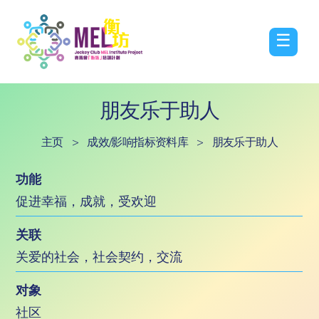
☰
朋友乐于助人
主页
>
成效/影响指标资料库
>
朋友乐于助人
功能
促进幸福，成就，受欢迎
关联
关爱的社会，社会契约，交流
对象
社区