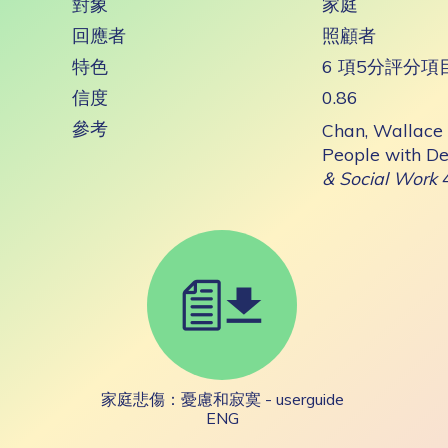
對象
家庭
回應者
照顧者
特色
6 項5分評分項
信度
0.86
參考
Chan, Wallace 
People with De
& Social Work
家庭悲傷：憂慮和寂寞 - userguide
ENG