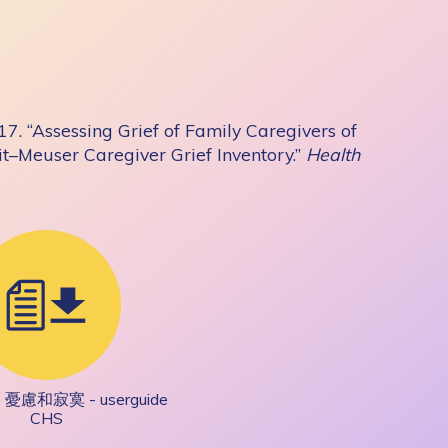
. “Assessing Grief of Family Caregivers of
it–Meuser Caregiver Grief Inventory.”
Health
慮和寂寞 - userguide
CHS