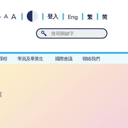
A
A
登入
Eng
繁
简
A
課程
學員及畢業生
國際會議
聯絡我們
寞