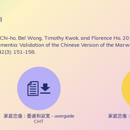
目
Chi-ho, Bel Wong, Timothy Kwok, and Florence Ho. 2017
mentia: Validation of the Chinese Version of the Marw
42(3): 151-158.
家庭悲傷：憂慮和寂寞 - userguide
家庭悲傷：憂
CHT