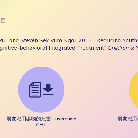
項目
iu, and Steven Sek-yum Ngai. 2013. “Reducing Youth’
gnitive–behavioral Integrated Treatment.”
Children & 
朋友濫用藥物的危害 - userguide
朋友濫用藥物
CHT