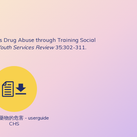
s Drug Abuse through Training Social
Youth Services Review
35:302-311.
的危害 - userguide
CHS