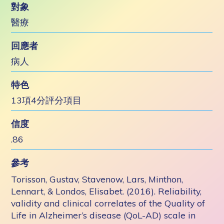
對象
醫療
回應者
病人
特色
13項4分評分項目
信度
.86
參考
Torisson, Gustav, Stavenow, Lars, Minthon,
Lennart, & Londos, Elisabet. (2016). Reliability,
validity and clinical correlates of the Quality of
Life in Alzheimer’s disease (QoL-AD) scale in