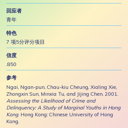
回应者
青年
特色
7 项5分评分项目
信度
.850
参考
Ngai, Ngan-pun, Chau-kiu Cheung, Xialing Xie,
Zhongxin Sun, Minxia Tu, and Jijing Chen. 2001.
Assessing the Likelihood of Crime and
Delinquency: A Study of Marginal Youths in Hong
Kong
. Hong Kong: Chinese University of Hong
Kong.