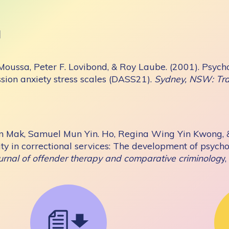
目
oussa, Peter F. Lovibond, & Roy Laube. (2001). Psycho
sion anxiety stress scales (DASS21).
Sydney, NSW: Tra
 Mak, Samuel Mun Yin. Ho, Regina Wing Yin Kwong, & 
lity in correctional services: The development of psy
ournal of offender therapy and comparative criminolog
y