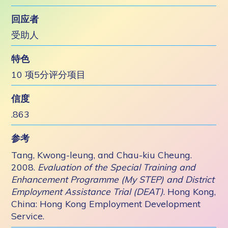
回应者
受助人
特色
10 项5分评分项目
信度
.863
参考
Tang, Kwong-leung, and Chau-kiu Cheung.
2008.
Evaluation of the Special Training and
Enhancement Programme (My STEP) and District
Employment Assistance Trial (DEAT)
. Hong Kong,
China: Hong Kong Employment Development
Service.