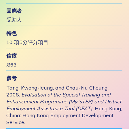
回應者
受助人
特色
10 項5分評分項目
信度
.863
參考
Tang, Kwong-leung, and Chau-kiu Cheung.
2008.
Evaluation of the Special Training and
Enhancement Programme (My STEP) and District
Employment Assistance Trial (DEAT)
. Hong Kong,
China: Hong Kong Employment Development
Service.