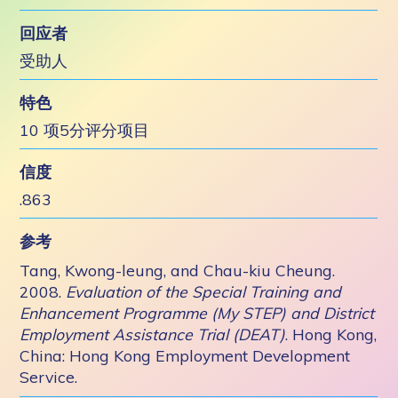
回应者
受助人
特色
10 项5分评分项目
信度
.863
参考
Tang, Kwong-leung, and Chau-kiu Cheung.
2008.
Evaluation of the Special Training and
Enhancement Programme (My STEP) and District
Employment Assistance Trial (DEAT)
. Hong Kong,
China: Hong Kong Employment Development
Service.