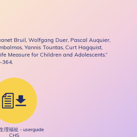
Jeanet Bruil, Wolfgang Duer, Pascal Auquier,
balmos, Yannis Tountas, Curt Hagquist,
fe Measure for Children and Adolescents.”
-364.
福祉 - userguide
CHS