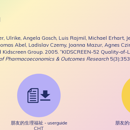
目
, Ulrike, Angela Gosch, Luis Rajmil, Michael Erhart, 
omas Abel, Ladislav Czemy, Joanna Mazur, Agnes Czim
nd Kidscreen Group. 2005. “KIDSCREEN-52 Quality-of-Li
 of Pharmacoeconomics & Outcomes Research
5(3):353
朋友的生理福祉 - userguide
朋友的生理
CHT