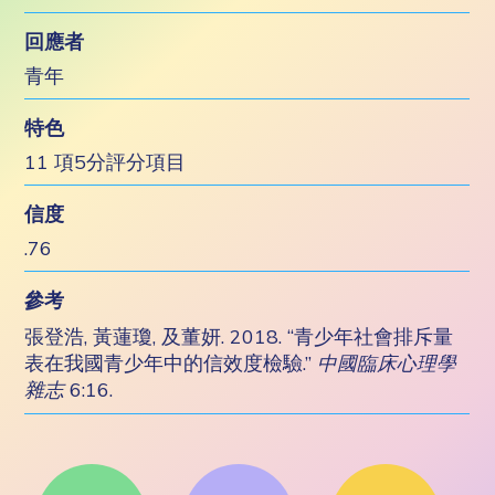
回應者
青年
特色
11 項5分評分項目
信度
.76
參考
張登浩, 黃蓮瓊, 及董妍. 2018. “青少年社會排斥量
表在我國青少年中的信效度檢驗.”
中國臨床心理學
雜志
6:16.