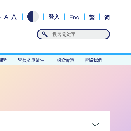
A
A
登入
Eng
繁
简
A
課程
學員及畢業生
國際會議
聯絡我們